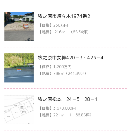
牧之原市須々木1974番2
【価格】230万円
【地積】 216㎡ （65.34坪）
牧之原市女神420－3・423－4
【価格】1,200万円
【地積】798㎡（241.39坪）
牧之原松本 24－5 28－1
【価格】3,670,000円
【地積】221㎡ （ 66.85坪）