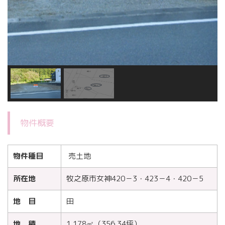
物件概要
物件種目
売土地
所在地
牧之原市女神420－3・423－4・420－5
地 目
田
地 積
1,178㎡（356.34坪）