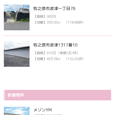
牧之原市波津一丁目76
【価格】900万
【地積】393.00㎡ （118.88坪）
牧之原市波津1317番10
【価格】610万（単価5万/坪）
【地積】403.38㎡ （122.02坪）
新着物件
メゾンYM