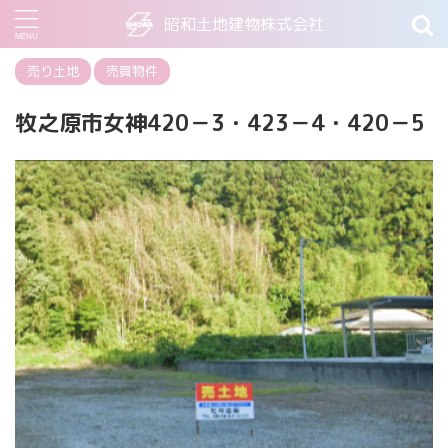
昭和土地建物株式会社
売り土地
売買物件
牧之原市女神420－3・423－4・420－5