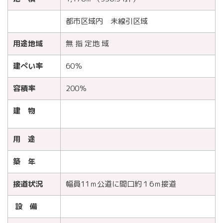
都市区域内 未線引区域
用途地域
無 指 定地 域
建ぺい率
60％
容積率
200％
建 物
用 途
築 年
接道状況
幅員11ｍ公道に間口約１6ｍ接道
設 備