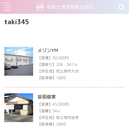
昭和土地建物株式会社
taki345
メゾンYM
【家賃】30,000円
【間取り】2DK・34.7㎡
【所在地】牧之原市大沢
【駐車場】1台付
坂部借家
【家賃】45,000円
【面積】54㎡
【所在地】牧之原市波津
【駐車場】2台付