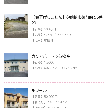
【値下げしました】御前崎市御前崎 55番
20
【価格】600万円
【地積】473㎡（143.08坪）
【地目】雑種地
売りアパート収益物件
【価格】1,500万
【地積】407.86㎡ （123.37坪）
ルシール
【家賃】50,000円
【間取り】2DK・43.47㎡
【所在地】牧之原市大沢