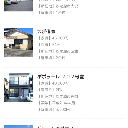
【所在地】牧之原市大沢
【駐車場】1台付
坂部借家
【家賃】45,000円
【面積】54㎡
【所在地】牧之原市波津
【駐車場】2台付
ポポラーレ ２０２号室
【家賃】40,000円
【間取り】2DK
【所在地】牧之原市福岡
【築年】平成21年４月
【駐車場】3,500円