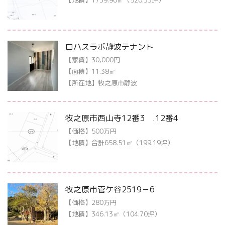
【地積】1739.96㎡（526.33坪）
ロハスラボ静波テナント
【家賃】30,000円
【面積】11.38㎡
【所在地】牧之原市静波
牧之原市西山寺12番3 .12番4
【価格】500万円
【地積】合計658.51㎡（199.19坪）
牧之原市菅ケ谷2519－6
【価格】280万円
【地積】346.13㎡（104.70坪）