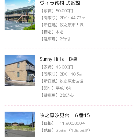
ヴィラ徳村 弐番館
【家賃】50,000円
【間取り】2DK・44.72㎡
【所在地】牧之原市大沢
【構造】木造
【駐車場】2台付
Sunny Hills B棟
【家賃】45,000円
【間取り】2DK・48.3㎡
【所在地】牧之原市波津
【築年】平成16年
【駐車場】2台込み
牧之原汐見台 ６番15
【価格】 11,900,000円
【地積】359㎡（108.59坪）