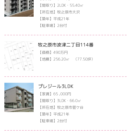
【間取り】2LDK・55.40㎡
【所在地】牧之原市大沢
【築年】平成21年
【駐車場】2台付
牧之原市波津二丁目114番
【価格】490万円
【地積】256.20㎡ （77.50坪）
プレジール3LDK
【家賃】65 ,000円
【間取り】3LDK・66.0㎡
【所在地】牧之原市菅ケ谷
【築年】平成21年
【駐車場】2台付