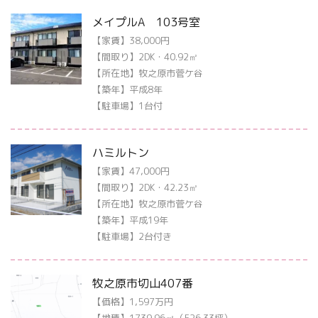
メイプルA 103号室
【家賃】38,000円
【間取り】2DK・40.92㎡
【所在地】牧之原市菅ケ谷
【築年】平成8年
【駐車場】1台付
ハミルトン
【家賃】47,000円
【間取り】2DK・42.23㎡
【所在地】牧之原市菅ケ谷
【築年】平成19年
【駐車場】2台付き
牧之原市切山407番
【価格】1,597万円